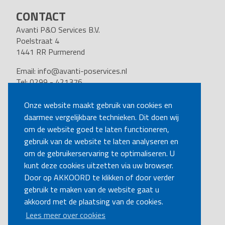
CONTACT
Avanti P&O Services B.V.
Poelstraat 4
1441 RR Purmerend
Email:
info@avanti-poservices.nl
Tel: 0299 - 421376
BTW nummer: 8191.62.322.B.01
Kvk nummer: 37140121
Onze website maakt gebruik van cookies en
daarmee vergelijkbare technieken. Dit doen wij
VOLG ONS
om de website goed te laten functioneren,
gebruik van de website te laten analyseren en
om de gebruikerservaring te optimaliseren. U
BEL MIJ TERUG
kunt deze cookies uitzetten via uw browser.
Door op AKKOORD te klikken of door verder
gebruik te maken van de website gaat u
MAAK EEN AFSPRAAK
akkoord met de plaatsing van de cookies.
Lees meer over cookies