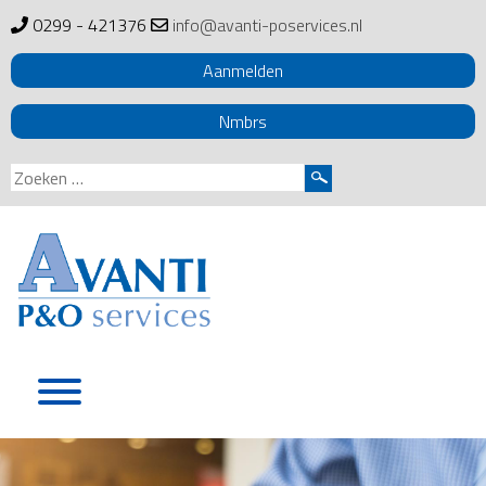
0299 - 421376
info@avanti-poservices.nl
Aanmelden
Nmbrs
Zoeken
naar:
Skip
to
content