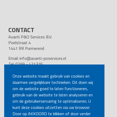
CONTACT
Avanti P&O Services B.V.
Poelstraat 4
1441 RR Purmerend
Email:
info@avanti-poservices.nl
Tel: 0299 - 421376
BTW nummer: 8191.62.322.B.01
Kvk nummer: 37140121
Onze website maakt gebruik van cookies en
daarmee vergelijkbare technieken. Dit doen wij
VOLG ONS
om de website goed te laten functioneren,
gebruik van de website te laten analyseren en
om de gebruikerservaring te optimaliseren. U
BEL MIJ TERUG
kunt deze cookies uitzetten via uw browser.
Door op AKKOORD te klikken of door verder