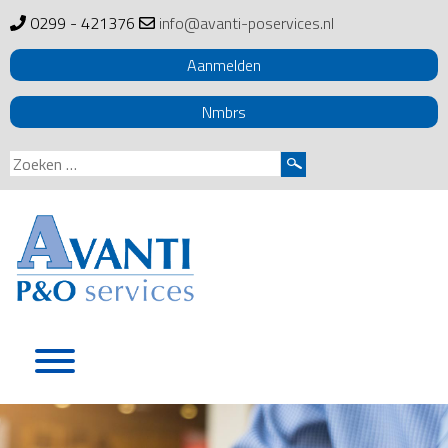
0299 - 421376
info@avanti-poservices.nl
Aanmelden
Nmbrs
Zoeken
naar:
Skip
to
content