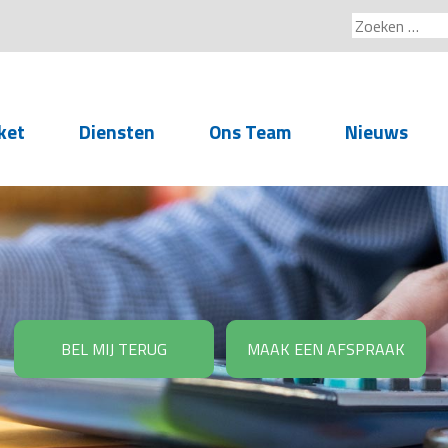
Zoeken
naar:
ket
Diensten
Ons Team
Nieuws
Service voor
accountants- en
administratiekantoren
Arbeidsrechtelijke
Advisering
BEL MIJ TERUG
MAAK EEN AFSPRAAK
Salarisadministratie
Personeelsadministratie