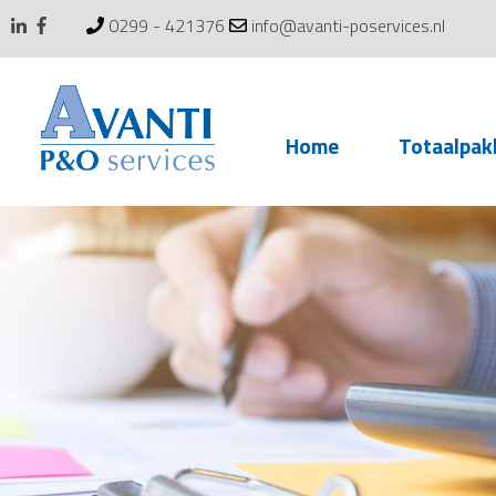
0299 - 421376
info@avanti-poservices.nl
Skip
Home
Totaalpak
to
content