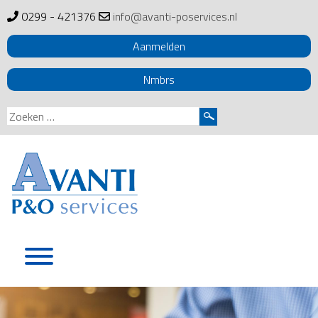
0299 - 421376
info@avanti-poservices.nl
Aanmelden
Nmbrs
Zoeken
naar:
Skip
to
content