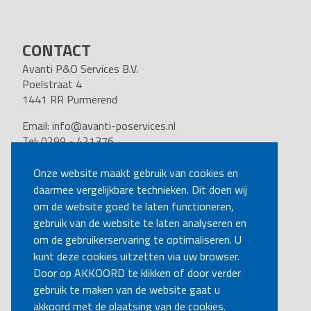
CONTACT
Avanti P&O Services B.V.
Poelstraat 4
1441 RR Purmerend
Email:
info@avanti-poservices.nl
Tel: 0299 - 421376
BTW nummer: 8191.62.322.B.01
Kvk nummer: 37140121
Onze website maakt gebruik van cookies en
daarmee vergelijkbare technieken. Dit doen wij
VOLG ONS
om de website goed te laten functioneren,
gebruik van de website te laten analyseren en
om de gebruikerservaring te optimaliseren. U
BEL MIJ TERUG
kunt deze cookies uitzetten via uw browser.
Door op AKKOORD te klikken of door verder
gebruik te maken van de website gaat u
MAAK EEN AFSPRAAK
akkoord met de plaatsing van de cookies.