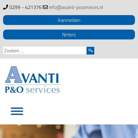
0299 - 421376
info@avanti-poservices.nl
Aanmelden
Nmbrs
Zoeken
naar:
Skip
to
content