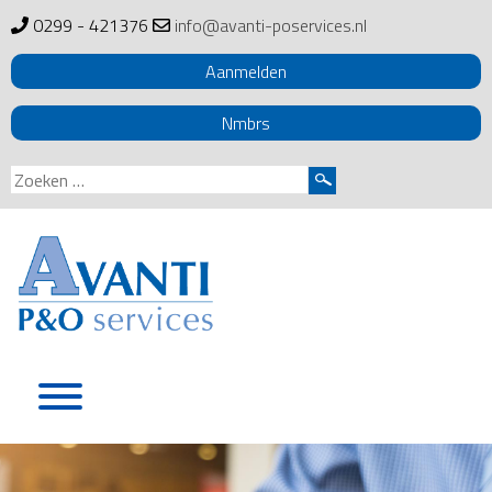
0299 - 421376
info@avanti-poservices.nl
Aanmelden
Nmbrs
Zoeken
naar:
Skip
to
content