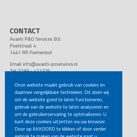
CONTACT
Avanti P&O Services B.V.
Poelstraat 4
1441 RR Purmerend
Email:
info@avanti-poservices.nl
Tel: 0299 - 421376
BTW nummer: 8191.62.322.B.01
Kvk nummer: 37140121
Onze website maakt gebruik van cookies en
daarmee vergelijkbare technieken. Dit doen wij
VOLG ONS
om de website goed te laten functioneren,
gebruik van de website te laten analyseren en
om de gebruikerservaring te optimaliseren. U
BEL MIJ TERUG
kunt deze cookies uitzetten via uw browser.
Door op AKKOORD te klikken of door verder
gebruik te maken van de website gaat u