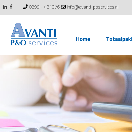
0299 - 421376
info@avanti-poservices.nl
Skip
Home
Totaalpak
to
content