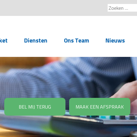
Zoeken
naar:
ket
Diensten
Ons Team
Nieuws
Service voor
accountants- en
administratiekantoren
Arbeidsrechtelijke
Advisering
BEL MIJ TERUG
MAAK EEN AFSPRAAK
Salarisadministratie
Personeelsadministratie