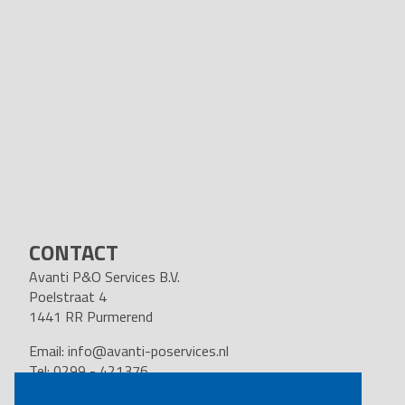
CONTACT
Avanti P&O Services B.V.
Poelstraat 4
1441 RR Purmerend
Email:
info@avanti-poservices.nl
Tel: 0299 - 421376
BTW nummer: 8191.62.322.B.01