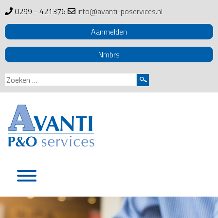
0299 - 421376
info@avanti-poservices.nl
Aanmelden
Nmbrs
Zoeken
naar:
Skip
to
content