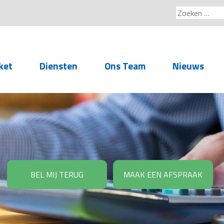
Zoeken
naar:
ket
Diensten
Ons Team
Nieuws
Service voor
accountants- en
administratiekantoren
Arbeidsrechtelijke
Advisering
BEL MIJ TERUG
MAAK EEN AFSPRAAK
Salarisadministratie
Personeelsadministratie