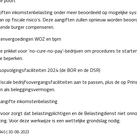
de poort
giften inkomstenbelasting onder meer beoordeeld op mogelijke sys
n op fiscale risico’s. Deze aangiften zullen opnieuw worden beoord
ffende burger compenseren.
stenvergoedingen WOZ en bpm
e prikkel voor ‘no-cure-no-pay’-bedrijven om procedures te start
e beperken.
sopvolgingsfaciliteiten 2024 (de BOR en de DSR)
iscale bedrijfsovergangsfaciliteiten aan te passen, plus de op P
en als beleggingsvermogen.
 aangifte inkomstenbelasting
rvoor zorgt dat belastingplichtigen en de Belastingdienst niet onn
ng. Voor deze werkwijze is een wettelijke grondslag nodig.
5945 | 30-08-2023