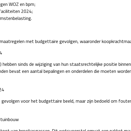
ngen WOZ en bpm;
aciliteiten 2024;
komstenbelasting.
le maatregelen met budgettaire gevolgen, waaronder koopkrachtmaa
4
 hebben sinds de wijziging van hun staatsrechtelijke positie binnen 
eilanden bevat een aantal bepalingen en onderdelen die moeten word
24
gevolgen voor het budgettaire beeld, maar zijn bedoeld om fouten 
stuinbouw
itstoot van broeikasgassen. Dit wetsvoorstel omvat een pakket ma