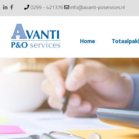
0299 - 421376
info@avanti-poservices.nl
Skip
Home
Totaalpak
to
content