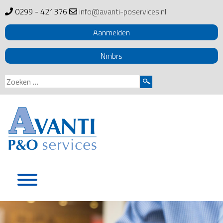
0299 - 421376
info@avanti-poservices.nl
Aanmelden
Nmbrs
Zoeken
naar:
Skip
to
content