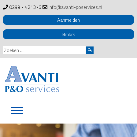
0299 - 421376
info@avanti-poservices.nl
Aanmelden
Nmbrs
Zoeken
naar:
Skip
to
content