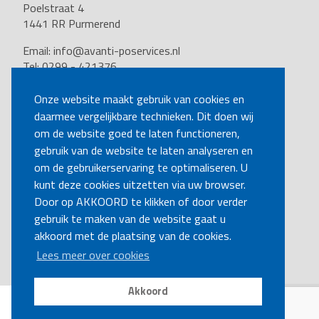
Poelstraat 4
1441 RR Purmerend
Email:
info@avanti-poservices.nl
Tel: 0299 - 421376
BTW nummer: 8191.62.322.B.01
Kvk nummer: 37140121
Onze website maakt gebruik van cookies en
daarmee vergelijkbare technieken. Dit doen wij
VOLG ONS
om de website goed te laten functioneren,
gebruik van de website te laten analyseren en
om de gebruikerservaring te optimaliseren. U
BEL MIJ TERUG
kunt deze cookies uitzetten via uw browser.
Door op AKKOORD te klikken of door verder
gebruik te maken van de website gaat u
MAAK EEN AFSPRAAK
akkoord met de plaatsing van de cookies.
Lees meer over cookies
Akkoord
Disclaimer
|
Privacy
|
Cookies