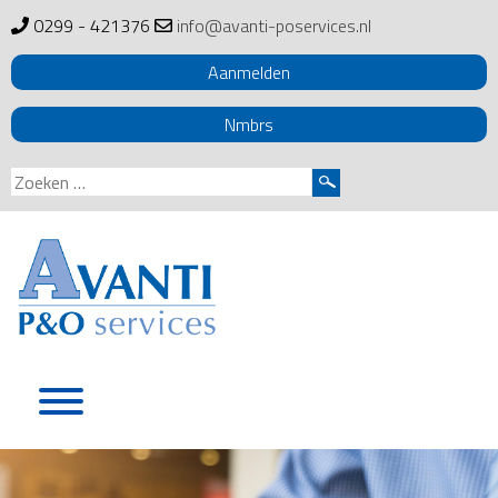
0299 - 421376
info@avanti-poservices.nl
Aanmelden
Nmbrs
Zoeken
naar:
Skip
to
content