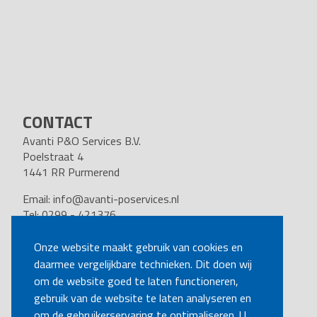
CONTACT
Avanti P&O Services B.V.
Poelstraat 4
1441 RR Purmerend
Email:
info@avanti-poservices.nl
Tel: 0299 - 421376
BTW nummer: 8191.62.322.B.01
Kvk nummer: 37140121
Onze website maakt gebruik van cookies en
daarmee vergelijkbare technieken. Dit doen wij
VOLG ONS
om de website goed te laten functioneren,
gebruik van de website te laten analyseren en
om de gebruikerservaring te optimaliseren. U