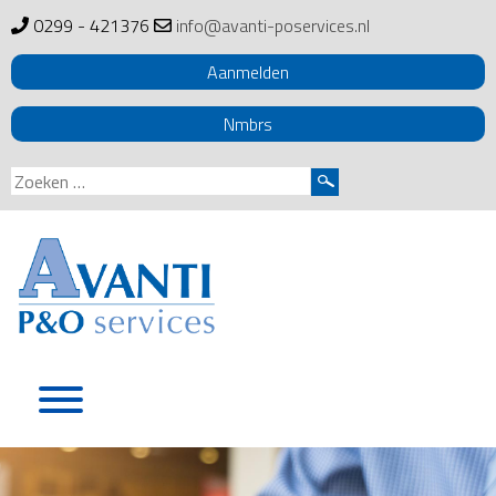
0299 - 421376
info@avanti-poservices.nl
Aanmelden
Nmbrs
Zoeken
naar:
Skip
to
content