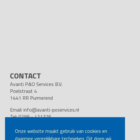
CONTACT
Avanti P&O Services B.V.
Poelstraat 4
1441 RR Purmerend
Email:
info@avanti-poservices.nl
Tel: 0299 - 421376
BTW nummer: 8191.62.322.B.01
Kvk nummer: 37140121
Onze website maakt gebruik van cookies en
daarmee vergelijkbare technieken. Dit doen wij