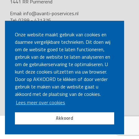
1441 RR Purmerend
Email:
info@avanti-poservices.nl
Tel: 0299 - 421376
BTW nummer: 8191.62.322.B.01
Kvk nummer: 37140121
Onze website maakt gebruik van cookies en
daarmee vergelijkbare technieken. Dit doen wij
VOLG ONS
om de website goed te laten functioneren,
gebruik van de website te laten analyseren en
om de gebruikerservaring te optimaliseren. U
BEL MIJ TERUG
kunt deze cookies uitzetten via uw browser.
Door op AKKOORD te klikken of door verder
gebruik te maken van de website gaat u
MAAK EEN AFSPRAAK
akkoord met de plaatsing van de cookies.
Lees meer over cookies
Akkoord
Disclaimer
|
Privacy
|
Cookies
Copyright Ⓒ Avanti-poservices.nl