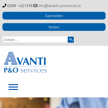
0299 - 421376
info@avanti-poservices.nl
Aanmelden
Nmbrs
Zoeken
naar:
Skip
to
content