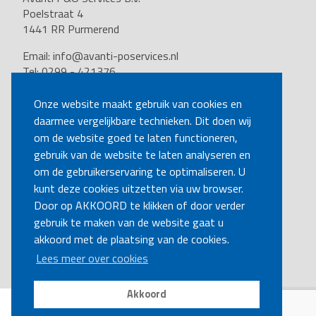
Poelstraat 4
1441 RR Purmerend
Email:
info@avanti-poservices.nl
Tel: 0299 - 421376
BTW nummer: 8191.62.322.B.01
Kvk nummer: 37140121
Onze website maakt gebruik van cookies en
daarmee vergelijkbare technieken. Dit doen wij
VOLG ONS
om de website goed te laten functioneren,
gebruik van de website te laten analyseren en
om de gebruikerservaring te optimaliseren. U
BEL MIJ TERUG
kunt deze cookies uitzetten via uw browser.
Door op AKKOORD te klikken of door verder
gebruik te maken van de website gaat u
MAAK EEN AFSPRAAK
akkoord met de plaatsing van de cookies.
Lees meer over cookies
Akkoord
Disclaimer
|
Privacy
|
Cookies