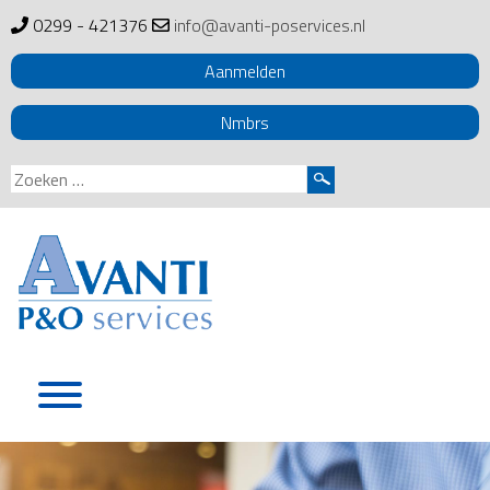
0299 - 421376
info@avanti-poservices.nl
Aanmelden
Nmbrs
Zoeken
naar:
Skip
to
content