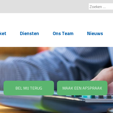
Zoeken
naar:
ket
Diensten
Ons Team
Nieuws
Service voor
accountants- en
administratiekantoren
Arbeidsrechtelijke
Advisering
BEL MIJ TERUG
MAAK EEN AFSPRAAK
Salarisadministratie
Personeelsadministratie