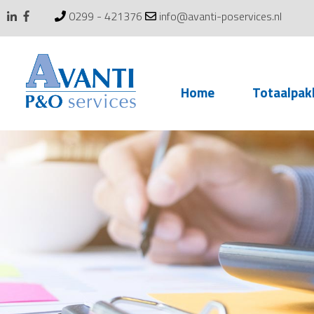
0299 - 421376
info@avanti-poservices.nl
Skip
Home
Totaalpak
to
content