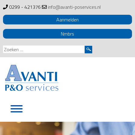
0299 - 421376
info@avanti-poservices.nl
Aanmelden
Nmbrs
Zoeken
naar:
Skip
to
content