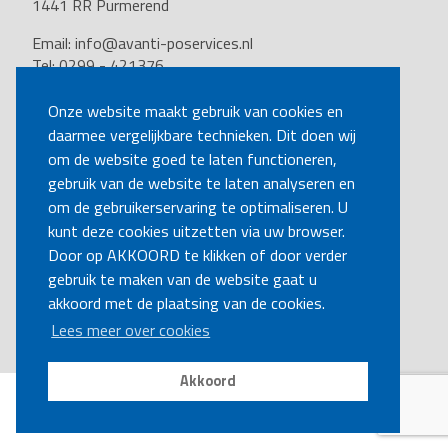
1441 RR Purmerend
Email:
info@avanti-poservices.nl
Tel: 0299 - 421376
BTW nummer: 8191.62.322.B.01
Kvk nummer: 37140121
Onze website maakt gebruik van cookies en
daarmee vergelijkbare technieken. Dit doen wij
VOLG ONS
om de website goed te laten functioneren,
gebruik van de website te laten analyseren en
om de gebruikerservaring te optimaliseren. U
BEL MIJ TERUG
kunt deze cookies uitzetten via uw browser.
Door op AKKOORD te klikken of door verder
gebruik te maken van de website gaat u
MAAK EEN AFSPRAAK
akkoord met de plaatsing van de cookies.
Lees meer over cookies
Akkoord
Disclaimer
|
Privacy
|
Cookies
Copyright Ⓒ Avanti-poservices.nl