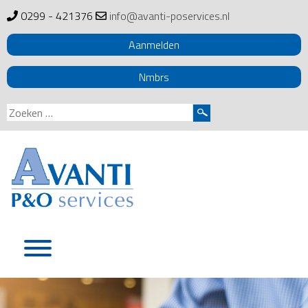
0299 - 421376
info@avanti-poservices.nl
Aanmelden
Nmbrs
Zoeken
naar:
Skip
to
content