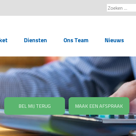
Zoeken
naar:
ket
Diensten
Ons Team
Nieuws
Service voor
accountants- en
administratiekantoren
Arbeidsrechtelijke
Advisering
BEL MIJ TERUG
MAAK EEN AFSPRAAK
Salarisadministratie
Personeelsadministratie