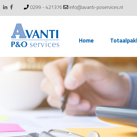
0299 - 421376
info@avanti-poservices.nl
Skip
Home
Totaalpak
to
content