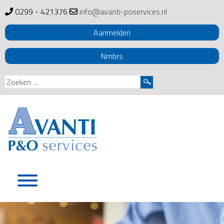
0299 - 421376
info@avanti-poservices.nl
Aanmelden
Nmbrs
Zoeken
naar:
Skip
to
content