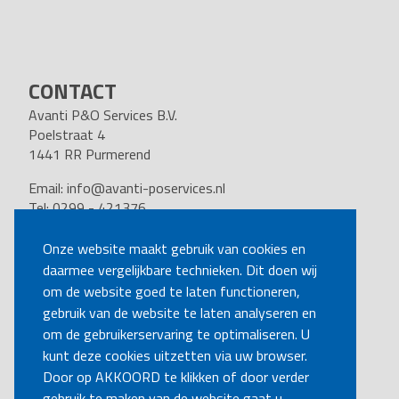
CONTACT
Avanti P&O Services B.V.
Poelstraat 4
1441 RR Purmerend
Email:
info@avanti-poservices.nl
Tel: 0299 - 421376
BTW nummer: 8191.62.322.B.01
Kvk nummer: 37140121
Onze website maakt gebruik van cookies en
daarmee vergelijkbare technieken. Dit doen wij
VOLG ONS
om de website goed te laten functioneren,
gebruik van de website te laten analyseren en
om de gebruikerservaring te optimaliseren. U
BEL MIJ TERUG
kunt deze cookies uitzetten via uw browser.
Door op AKKOORD te klikken of door verder
gebruik te maken van de website gaat u