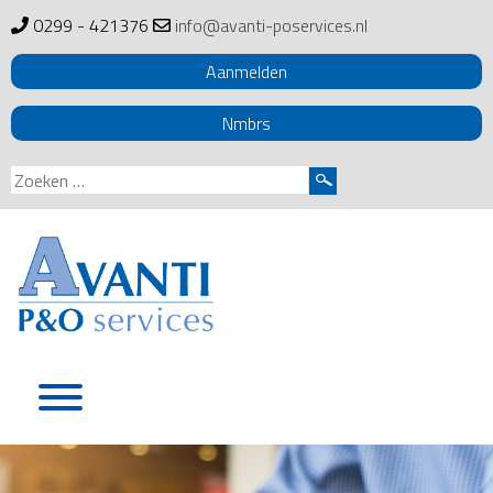
0299 - 421376
info@avanti-poservices.nl
Aanmelden
Nmbrs
Zoeken
naar:
Skip
to
content