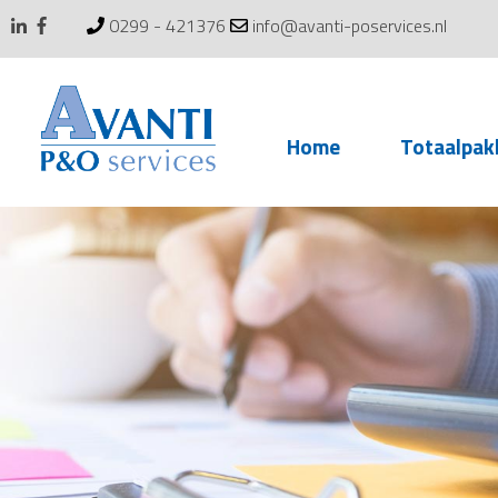
0299 - 421376
info@avanti-poservices.nl
Skip
Home
Totaalpak
to
content