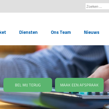
Zoeken
naar:
ket
Diensten
Ons Team
Nieuws
Service voor
accountants- en
administratiekantoren
Arbeidsrechtelijke
Advisering
BEL MIJ TERUG
MAAK EEN AFSPRAAK
Salarisadministratie
Personeelsadministratie