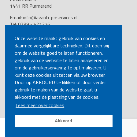
1441 RR Purmerend
Email:
info@avanti-poservices.nl
Tel: 0299 - 421376
BTW nummer: 8191.62.322.B.01
Kvk nummer: 37140121
Onze website maakt gebruik van cookies en
daarmee vergelijkbare technieken. Dit doen wij
VOLG ONS
om de website goed te laten functioneren,
gebruik van de website te laten analyseren en
om de gebruikerservaring te optimaliseren. U
BEL MIJ TERUG
kunt deze cookies uitzetten via uw browser.
Door op AKKOORD te klikken of door verder
gebruik te maken van de website gaat u
MAAK EEN AFSPRAAK
akkoord met de plaatsing van de cookies.
Lees meer over cookies
Akkoord
Disclaimer
|
Privacy
|
Cookies
Copyright Ⓒ Avanti-poservices.nl