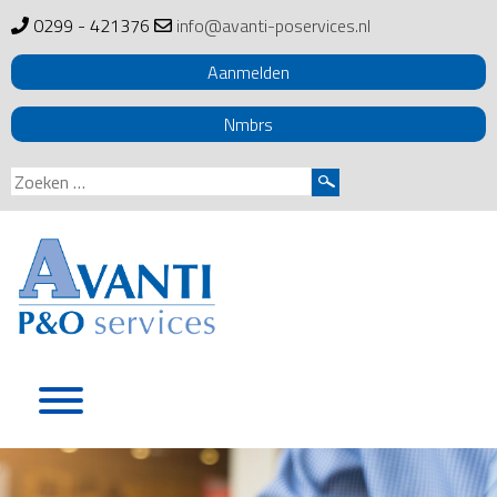
0299 - 421376
info@avanti-poservices.nl
Aanmelden
Nmbrs
Zoeken
naar:
Skip
to
content