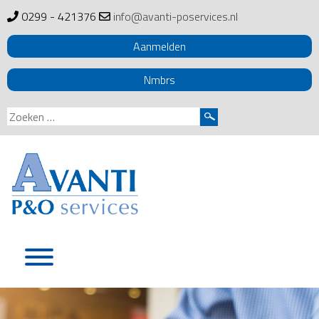
0299 - 421376
info@avanti-poservices.nl
Aanmelden
Nmbrs
Zoeken
naar:
Skip
to
content