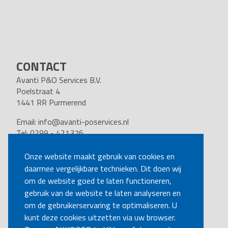
CONTACT
Avanti P&O Services B.V.
Poelstraat 4
1441 RR Purmerend
Email:
info@avanti-poservices.nl
Tel: 0299 - 421376
BTW nummer: 8191.62.322.B.01
Kvk nummer: 37140121
Onze website maakt gebruik van cookies en
daarmee vergelijkbare technieken. Dit doen wij
VOLG ONS
om de website goed te laten functioneren,
gebruik van de website te laten analyseren en
om de gebruikerservaring te optimaliseren. U
BEL MIJ TERUG
kunt deze cookies uitzetten via uw browser.