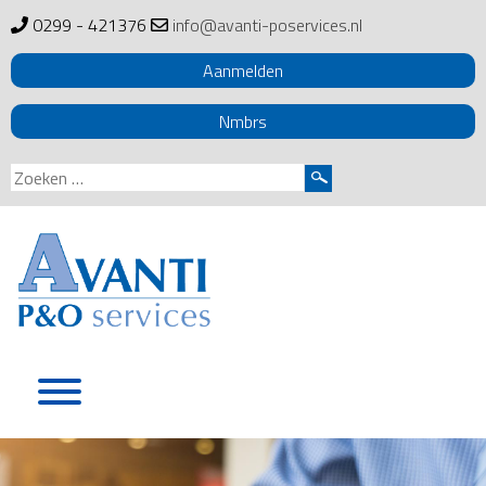
0299 - 421376
info@avanti-poservices.nl
Aanmelden
Nmbrs
Zoeken
naar:
Skip
to
content