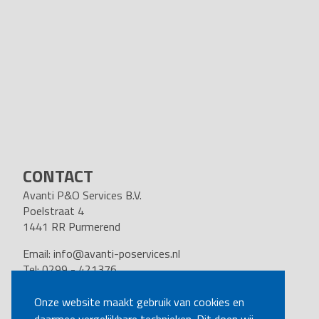
CONTACT
Avanti P&O Services B.V.
Poelstraat 4
1441 RR Purmerend
Email:
info@avanti-poservices.nl
Tel: 0299 - 421376
BTW nummer: 8191.62.322.B.01
Kvk nummer: 37140121
Onze website maakt gebruik van cookies en