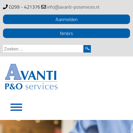
0299 - 421376
info@avanti-poservices.nl
Aanmelden
Nmbrs
Zoeken
naar:
Skip
to
content