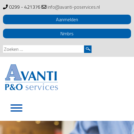
0299 - 421376
info@avanti-poservices.nl
Aanmelden
Nmbrs
Zoeken
naar:
Skip
to
content