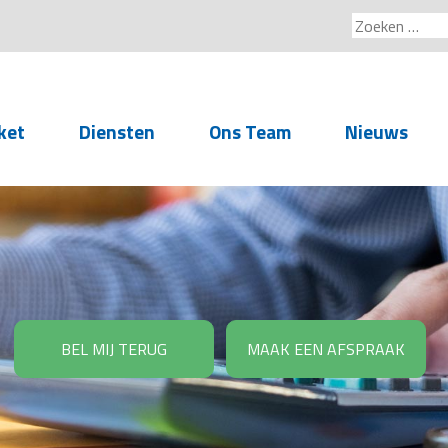
Zoeken
naar:
ket
Diensten
Ons Team
Nieuws
Service voor
accountants- en
administratiekantoren
Arbeidsrechtelijke
Advisering
BEL MIJ TERUG
MAAK EEN AFSPRAAK
Salarisadministratie
Personeelsadministratie