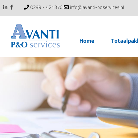
0299 - 421376
info@avanti-poservices.nl
Skip
Home
Totaalpak
to
content