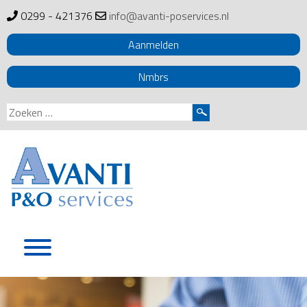
0299 - 421376
info@avanti-poservices.nl
Aanmelden
Nmbrs
Zoeken
naar:
Skip
to
content