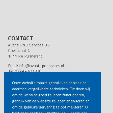
CONTACT
Avanti P&O Services B.V.
Poelstraat 4
1441 RR Purmerend
Email:
info@avanti-poservices.nl
Tel: 0299 - 421376
BTW nummer: 8191.62.322.B.01
Kvk nummer: 37140121
Onze website maakt gebruik van cookies en
daarmee vergelijkbare technieken. Dit doen wij
VOLG ONS
om de website goed te laten functioneren,
gebruik van de website te laten analyseren en
om de gebruikerservaring te optimaliseren. U
BEL MIJ TERUG