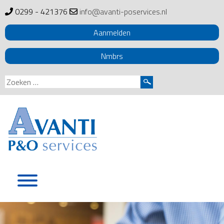
0299 - 421376
info@avanti-poservices.nl
Aanmelden
Nmbrs
Zoeken
naar:
Skip
to
content