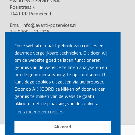
Avanti P&O Services B.V.
Poelstraat 4
1441 RR Purmerend
Email:
info@avanti-poservices.nl
Tel: 0299 - 421376
BTW nummer: 8191.62.322.B.01
Kvk nummer: 37140121
Onze website maakt gebruik van cookies en
daarmee vergelijkbare technieken. Dit doen wij
VOLG ONS
om de website goed te laten functioneren,
gebruik van de website te laten analyseren en
om de gebruikerservaring te optimaliseren. U
BEL MIJ TERUG
kunt deze cookies uitzetten via uw browser.
Door op AKKOORD te klikken of door verder
gebruik te maken van de website gaat u
MAAK EEN AFSPRAAK
akkoord met de plaatsing van de cookies.
Lees meer over cookies
Akkoord
Disclaimer
|
Privacy
|
Cookies