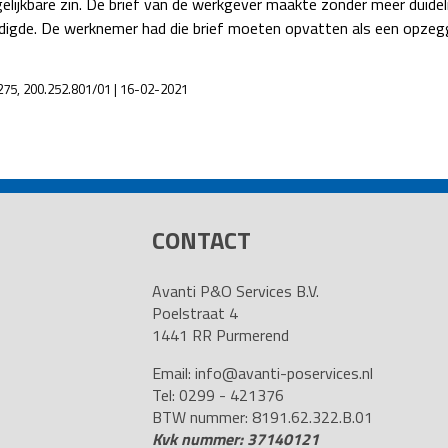
lijkbare zin. De brief van de werkgever maakte zonder meer duideli
digde. De werknemer had die brief moeten opvatten als een opzeg
275, 200.252.801/01 | 16-02-2021
CONTACT
Avanti P&O Services B.V.
Poelstraat 4
1441 RR Purmerend
Email:
info@avanti-poservices.nl
Tel: 0299 - 421376
BTW nummer: 8191.62.322.B.01
Kvk nummer: 37140121