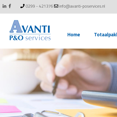
0299 - 421376
info@avanti-poservices.nl
Skip
Home
Totaalpak
to
content