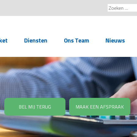
Zoeken
naar:
ket
Diensten
Ons Team
Nieuws
Service voor
accountants- en
administratiekantoren
Arbeidsrechtelijke
Advisering
BEL MIJ TERUG
MAAK EEN AFSPRAAK
Salarisadministratie
Personeelsadministratie