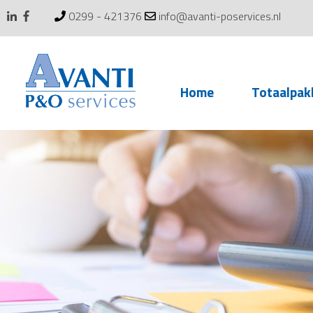
0299 - 421376
info@avanti-poservices.nl
Skip
Home
Totaalpak
to
content