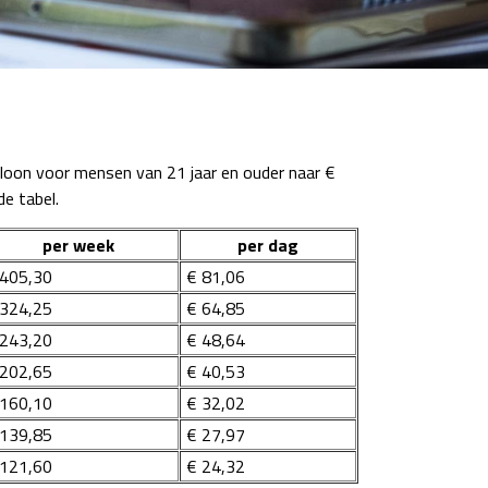
mloon voor mensen van 21 jaar en ouder naar €
e tabel.
per week
per dag
405,30
€ 81,06
324,25
€ 64,85
243,20
€ 48,64
202,65
€ 40,53
160,10
€ 32,02
139,85
€ 27,97
121,60
€ 24,32