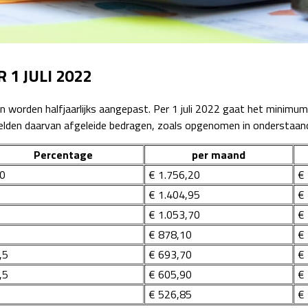
Detachering
1 JULI 2022
 worden halfjaarlijks aangepast. Per 1 juli 2022 gaat het minimu
lden daarvan afgeleide bedragen, zoals opgenomen in onderstaand
Percentage
per maand
0
€ 1.756,20
€ 
€ 1.404,95
€ 
€ 1.053,70
€ 
€ 878,10
€ 
,5
€ 693,70
€ 
,5
€ 605,90
€ 
€ 526,85
€ 