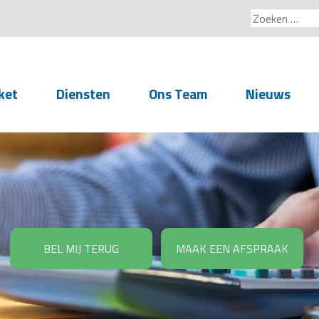
Zoeken
naar:
ket
Diensten
Ons Team
Nieuws
Service voor
accountants- en
administratiekantoren
Arbeidsrechtelijke
Advisering
BEL MIJ TERUG
MAAK EEN AFSPRAAK
Salarisadministratie
Personeelsadministratie