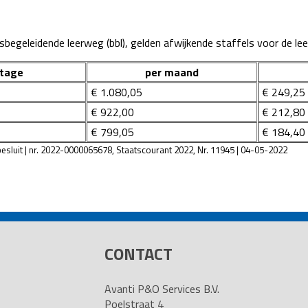
begeleidende leerweg (bbl), gelden afwijkende staffels voor de leef
tage
per maand
€ 1.080,05
€ 249,25
€ 922,00
€ 212,80
€ 799,05
€ 184,40
besluit | nr. 2022-0000065678, Staatscourant 2022, Nr. 11945 | 04-05-2022
CONTACT
Avanti P&O Services B.V.
Poelstraat 4