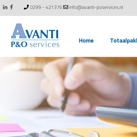
0299 - 421376
info@avanti-poservices.nl
Skip
Home
Totaalpak
to
content