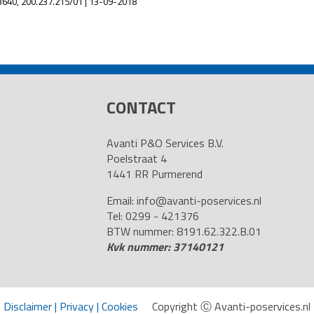
3640, 200.237.215/01 | 13-09-2018
CONTACT
Avanti P&O Services B.V.
Poelstraat 4
1441 RR Purmerend
Email:
info@avanti-poservices.nl
Tel: 0299 - 421376
BTW nummer: 8191.62.322.B.01
Kvk nummer: 37140121
Disclaimer
|
Privacy
|
Cookies
Copyright Ⓒ Avanti-poservices.nl