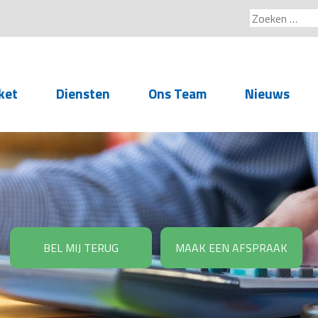
Zoeken
naar:
ket
Diensten
Ons Team
Nieuws
Service voor
accountants- en
administratiekantoren
Arbeidsrechtelijke
Advisering
BEL MIJ TERUG
MAAK EEN AFSPRAAK
Salarisadministratie
Personeelsadministratie