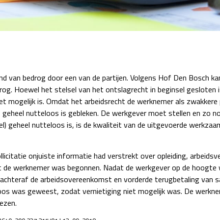
Detachering
nd van bedrog door een van de partijen. Volgens Hof Den Bosch k
og. Hoewel het stelsel van het ontslagrecht in beginsel gesloten i
t mogelijk is. Omdat het arbeidsrecht de werknemer als zwakkere p
) geheel nutteloos is gebleken. De werkgever moet stellen en zo nod
el) geheel nutteloos is, is de kwaliteit van de uitgevoerde werk
llicitatie onjuiste informatie had verstrekt over opleiding, arbeid
dat de werknemer was begonnen. Nadat de werkgever op de hoogte
achteraf de arbeidsovereenkomst en vorderde terugbetaling van sa
eloos was geweest, zodat vernietiging niet mogelijk was. De werk
ezen.