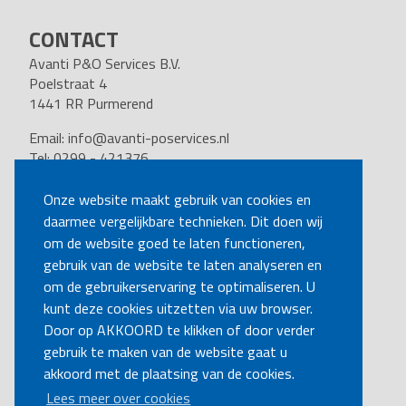
CONTACT
Avanti P&O Services B.V.
Poelstraat 4
1441 RR Purmerend
Email:
info@avanti-poservices.nl
Tel: 0299 - 421376
BTW nummer: 8191.62.322.B.01
Kvk nummer: 37140121
Onze website maakt gebruik van cookies en
daarmee vergelijkbare technieken. Dit doen wij
VOLG ONS
om de website goed te laten functioneren,
gebruik van de website te laten analyseren en
om de gebruikerservaring te optimaliseren. U
BEL MIJ TERUG
kunt deze cookies uitzetten via uw browser.
Door op AKKOORD te klikken of door verder
gebruik te maken van de website gaat u
MAAK EEN AFSPRAAK
akkoord met de plaatsing van de cookies.
Lees meer over cookies