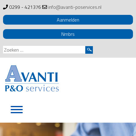
0299 - 421376
info@avanti-poservices.nl
Aanmelden
Nmbrs
Zoeken
naar:
Skip
to
content