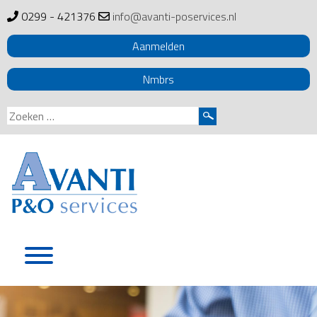
0299 - 421376
info@avanti-poservices.nl
Aanmelden
Nmbrs
Zoeken
naar:
Skip
to
content