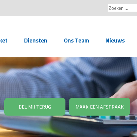
Zoeken
naar:
ket
Diensten
Ons Team
Nieuws
Service voor
accountants- en
administratiekantoren
Arbeidsrechtelijke
Advisering
BEL MIJ TERUG
MAAK EEN AFSPRAAK
Salarisadministratie
Personeelsadministratie