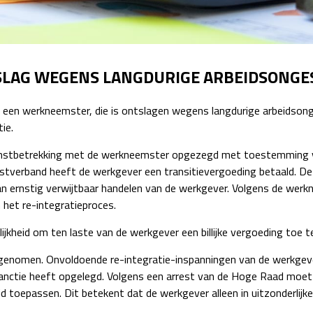
Detachering
TSLAG WEGENS LANGDURIGE ARBEIDSONGE
 een werkneemster, die is ontslagen wegens langdurige arbeidsong
ie.
dienstbetrekking met de werkneemster opgezegd met toestemming
enstverband heeft de werkgever een transitievergoeding betaald. De
n ernstig verwijtbaar handelen van de werkgever. Volgens de werk
 het re-integratieproces.
jkheid om ten laste van de werkgever een billijke vergoeding toe te 
ngenomen. Onvoldoende re-integratie-inspanningen van de werkgeve
anctie heeft opgelegd. Volgens een arrest van de Hoge Raad moet d
oepassen. Dit betekent dat de werkgever alleen in uitzonderlijke ge