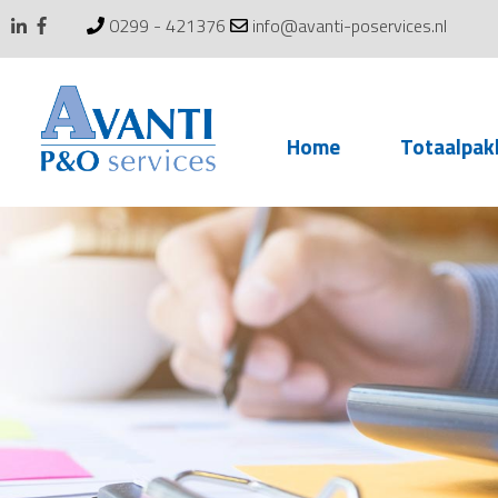
0299 - 421376
info@avanti-poservices.nl
Skip
Home
Totaalpak
to
content