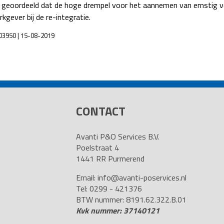
 geoordeeld dat de hoge drempel voor het aannemen van ernstig ve
gever bij de re-integratie.
03950 | 15-08-2019
CONTACT
Avanti P&O Services B.V.
Poelstraat 4
1441 RR Purmerend
Email:
info@avanti-poservices.nl
Tel: 0299 - 421376
BTW nummer: 8191.62.322.B.01
Kvk nummer: 37140121