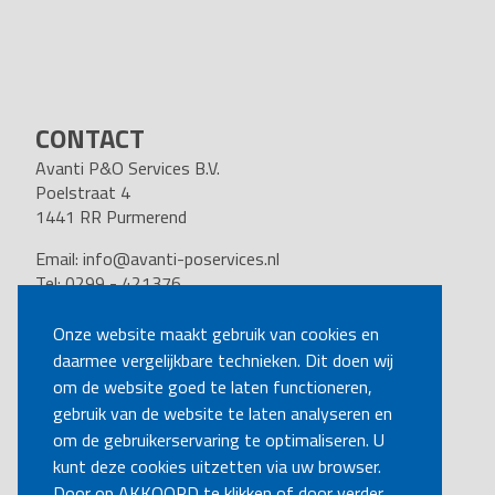
CONTACT
Avanti P&O Services B.V.
Poelstraat 4
1441 RR Purmerend
Email:
info@avanti-poservices.nl
Tel: 0299 - 421376
BTW nummer: 8191.62.322.B.01
Kvk nummer: 37140121
Onze website maakt gebruik van cookies en
daarmee vergelijkbare technieken. Dit doen wij
VOLG ONS
om de website goed te laten functioneren,
gebruik van de website te laten analyseren en
om de gebruikerservaring te optimaliseren. U
BEL MIJ TERUG
kunt deze cookies uitzetten via uw browser.
Door op AKKOORD te klikken of door verder