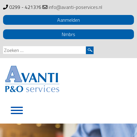
0299 - 421376
info@avanti-poservices.nl
Aanmelden
Nmbrs
Zoeken
naar:
Skip
to
content