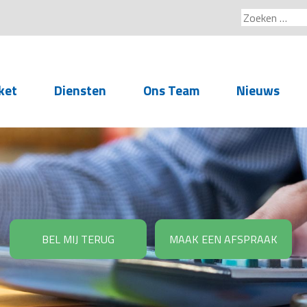
Zoeken
naar:
ket
Diensten
Ons Team
Nieuws
Service voor
accountants- en
administratiekantoren
Arbeidsrechtelijke
Advisering
BEL MIJ TERUG
MAAK EEN AFSPRAAK
Salarisadministratie
Personeelsadministratie