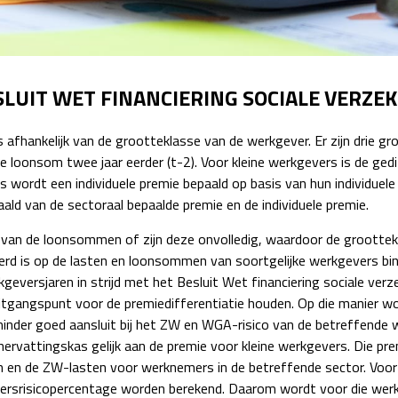
Detachering
LUIT WET FINANCIERING SOCIALE VERZE
afhankelijk van de grootteklasse van de werkgever. Er zijn drie gro
 de loonsom twee jaar eerder (t-2). Voor kleine werkgevers is de ge
 wordt een individuele premie bepaald op basis van hun individuel
d van de sectoraal bepaalde premie en de individuele premie.
an de loonsommen of zijn deze onvolledig, waardoor de groottekla
eerd is op de lasten en loonsommen van soortgelijke werkgevers bi
kgeversjaren in strijd met het Besluit Wet financiering sociale ve
itgangspunt voor de premiedifferentiatie houden. Op die manier w
inder goed aansluit bij het ZW en WGA-risico van de betreffende 
ervattingskas gelijk aan de premie voor kleine werkgevers. Die pre
en de ZW-lasten voor werknemers in de betreffende sector. Voor 
versrisicopercentage worden berekend. Daarom wordt voor die we