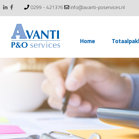
0299 - 421376
info@avanti-poservices.nl
Skip
Home
Totaalpak
to
content