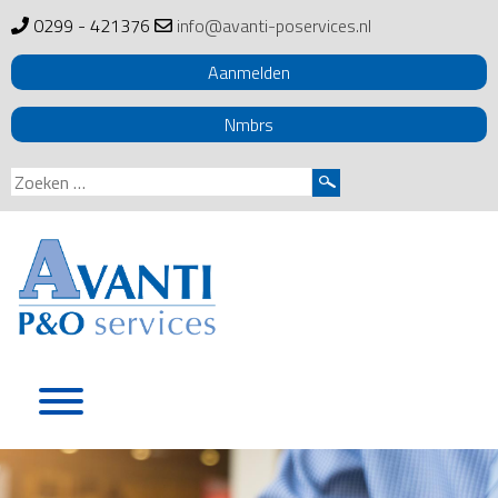
0299 - 421376
info@avanti-poservices.nl
Aanmelden
Nmbrs
Zoeken
naar:
Skip
to
content