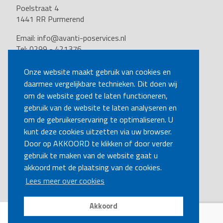
Poelstraat 4
1441 RR Purmerend
Email:
info@avanti-poservices.nl
Tel: 0299 - 421376
BTW nummer: 8191.62.322.B.01
Kvk nummer: 37140121
Onze website maakt gebruik van cookies en
daarmee vergelijkbare technieken. Dit doen wij
VOLG ONS
om de website goed te laten functioneren,
gebruik van de website te laten analyseren en
om de gebruikerservaring te optimaliseren. U
BEL MIJ TERUG
kunt deze cookies uitzetten via uw browser.
Door op AKKOORD te klikken of door verder
gebruik te maken van de website gaat u
MAAK EEN AFSPRAAK
akkoord met de plaatsing van de cookies.
Lees meer over cookies
Akkoord
Disclaimer
|
Privacy
|
Cookies