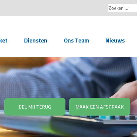
Zoeken
naar:
ket
Diensten
Ons Team
Nieuws
Service voor
accountants- en
administratiekantoren
Arbeidsrechtelijke
Advisering
BEL MIJ TERUG
MAAK EEN AFSPRAAK
Salarisadministratie
Personeelsadministratie