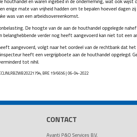
 de houthandel en waren ingebed in de onderneming, wat ook wijst
en enige mate van vrijheid hadden om te bepalen hoeveel dagen zi
rake was van een arbeidsovereenkomst.
onbelasting. De hoogte van de aan de houthandel opgelegde naheff
 belanghebbende verder nog heeft aangevoerd kan niet tot een and
heeft aangevoerd, volgt naar het oordeel van de rechtbank dat het
inspecteur heeft een vergrijpboete aan de houthandel opgelegd. Ge
erminderd tot nihil.
 | ECLINLRBZWB20221794, BRE 19/6656 | 06-04-2022
CONTACT
Avanti P&O Services B.V.