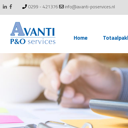
0299 - 421376
info@avanti-poservices.nl
Skip
Home
Totaalpak
to
content