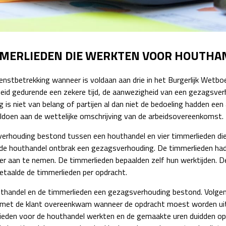
Detachering
MMERLIEDEN DIE WERKTEN VOOR HOUTHA
dienstbetrekking wanneer is voldaan aan drie in het Burgerlijk We
arbeid gedurende een zekere tijd, de aanwezigheid van een gezagsver
g is niet van belang of partijen al dan niet de bedoeling hadden ee
ldoen aan de wettelijke omschrijving van de arbeidsovereenkomst.
erhouding bestond tussen een houthandel en vier timmerlieden die
s de houthandel ontbrak een gezagsverhouding. De timmerlieden ha
 aan te nemen. De timmerlieden bepaalden zelf hun werktijden. De
taalde de timmerlieden per opdracht.
thandel en de timmerlieden een gezagsverhouding bestond. Volgen
l met de klant overeenkwam wanneer de opdracht moest worden uit
rlieden voor de houthandel werkten en de gemaakte uren duidden