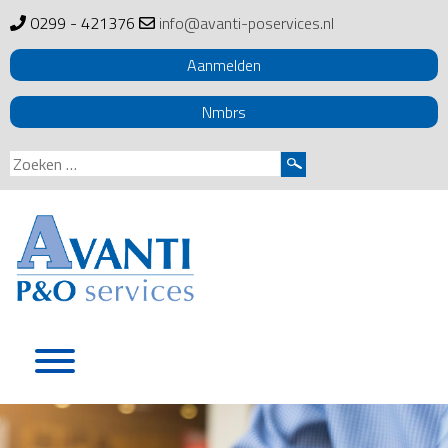
0299 - 421376
info@avanti-poservices.nl
Aanmelden
Nmbrs
Zoeken
naar:
Skip
to
content