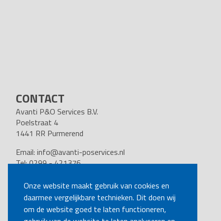
CONTACT
Avanti P&O Services B.V.
Poelstraat 4
1441 RR Purmerend
Email:
info@avanti-poservices.nl
Tel: 0299 - 421376
BTW nummer: 8191.62.322.B.01
Kvk nummer: 37140121
Onze website maakt gebruik van cookies en
daarmee vergelijkbare technieken. Dit doen wij
VOLG ONS
om de website goed te laten functioneren,