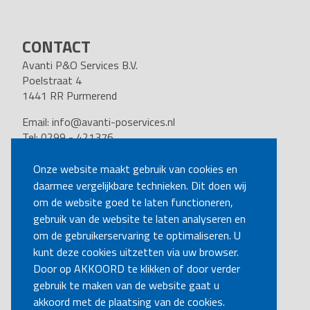
CONTACT
Avanti P&O Services B.V.
Poelstraat 4
1441 RR Purmerend
Email:
info@avanti-poservices.nl
Tel: 0299 - 421376
BTW nummer: 8191.62.322.B.01
Kvk nummer: 37140121
Onze website maakt gebruik van cookies en
daarmee vergelijkbare technieken. Dit doen wij
VOLG ONS
om de website goed te laten functioneren,
gebruik van de website te laten analyseren en
om de gebruikerservaring te optimaliseren. U
BEL MIJ TERUG
kunt deze cookies uitzetten via uw browser.
Door op AKKOORD te klikken of door verder
gebruik te maken van de website gaat u
MAAK EEN AFSPRAAK
akkoord met de plaatsing van de cookies.