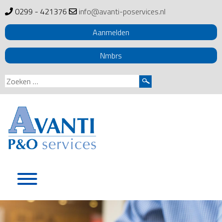
0299 - 421376
info@avanti-poservices.nl
Aanmelden
Nmbrs
Zoeken
naar:
Skip
to
content