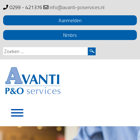
0299 - 421376
info@avanti-poservices.nl
Aanmelden
Nmbrs
Zoeken
naar:
Skip
to
content