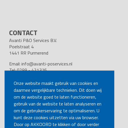
CONTACT
Avanti P&O Services B.V.
Poelstraat 4
1441 RR Purmerend
Email:
info@avanti-poservices.nl
Tel: 0299 - 421376
BTW nummer: 8191.62.322.B.01
Kvk nummer: 37140121
Onze website maakt gebruik van cookies en
daarmee vergelijkbare technieken. Dit doen wij
VOLG ONS
om de website goed te laten functioneren,
gebruik van de website te laten analyseren en
om de gebruikerservaring te optimaliseren. U
BEL MIJ TERUG
kunt deze cookies uitzetten via uw browser.
Door op AKKOORD te klikken of door verder