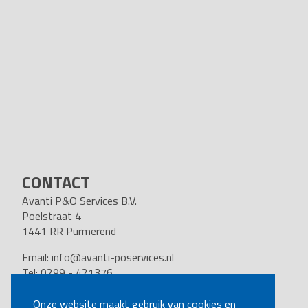
CONTACT
Avanti P&O Services B.V.
Poelstraat 4
1441 RR Purmerend
Email:
info@avanti-poservices.nl
Tel: 0299 - 421376
BTW nummer: 8191.62.322.B.01
Kvk nummer: 37140121
Onze website maakt gebruik van cookies en