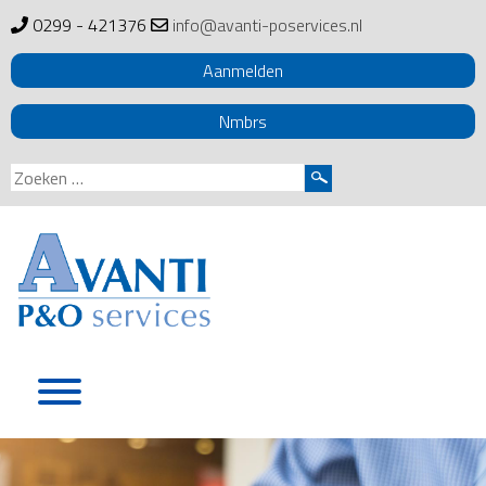
0299 - 421376
info@avanti-poservices.nl
Aanmelden
Nmbrs
Zoeken
naar:
Skip
to
content