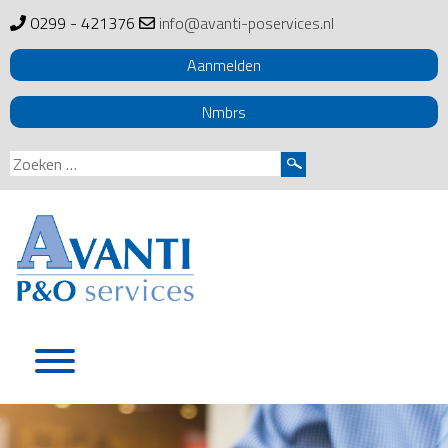
0299 - 421376
info@avanti-poservices.nl
Aanmelden
Nmbrs
Zoeken
naar:
Skip
to
content