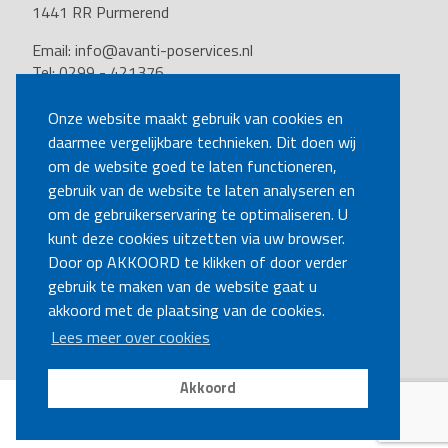
1441 RR Purmerend
Email:
info@avanti-poservices.nl
Tel: 0299 - 421376
BTW nummer: 8191.62.322.B.01
Kvk nummer: 37140121
Onze website maakt gebruik van cookies en
daarmee vergelijkbare technieken. Dit doen wij
VOLG ONS
om de website goed te laten functioneren,
gebruik van de website te laten analyseren en
om de gebruikerservaring te optimaliseren. U
BEL MIJ TERUG
kunt deze cookies uitzetten via uw browser.
Door op AKKOORD te klikken of door verder
gebruik te maken van de website gaat u
MAAK EEN AFSPRAAK
akkoord met de plaatsing van de cookies.
Lees meer over cookies
Akkoord
Disclaimer
|
Privacy
|
Cookies
Copyright Ⓒ Avanti-poservices.nl