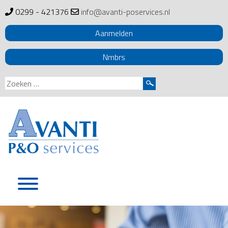
0299 - 421376
info@avanti-poservices.nl
Aanmelden
Nmbrs
Zoeken
naar:
Skip
to
content