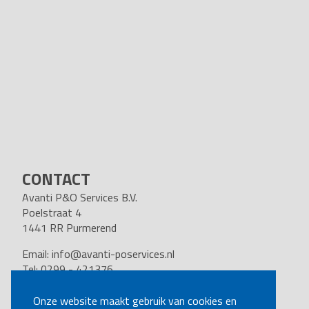
CONTACT
Avanti P&O Services B.V.
Poelstraat 4
1441 RR Purmerend
Email:
info@avanti-poservices.nl
Tel: 0299 - 421376
BTW nummer: 8191.62.322.B.01
Kvk nummer: 37140121
Onze website maakt gebruik van cookies en