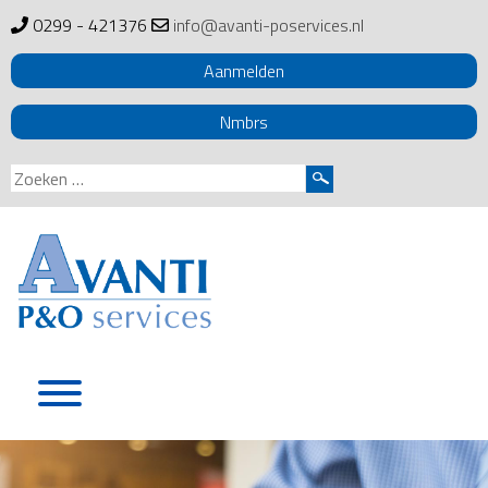
0299 - 421376
info@avanti-poservices.nl
Aanmelden
Nmbrs
Zoeken
naar:
Skip
to
content