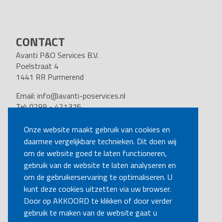
CONTACT
Avanti P&O Services B.V.
Poelstraat 4
1441 RR Purmerend
Email:
info@avanti-poservices.nl
Tel: 0299 - 421376
BTW nummer: 8191.62.322.B.01
Kvk nummer: 37140121
Onze website maakt gebruik van cookies en
daarmee vergelijkbare technieken. Dit doen wij
VOLG ONS
om de website goed te laten functioneren,
gebruik van de website te laten analyseren en
om de gebruikerservaring te optimaliseren. U
BEL MIJ TERUG
kunt deze cookies uitzetten via uw browser.
Door op AKKOORD te klikken of door verder
gebruik te maken van de website gaat u
MAAK EEN AFSPRAAK