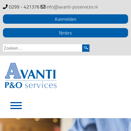
0299 - 421376
info@avanti-poservices.nl
Aanmelden
Nmbrs
Zoeken
naar:
Skip
to
content