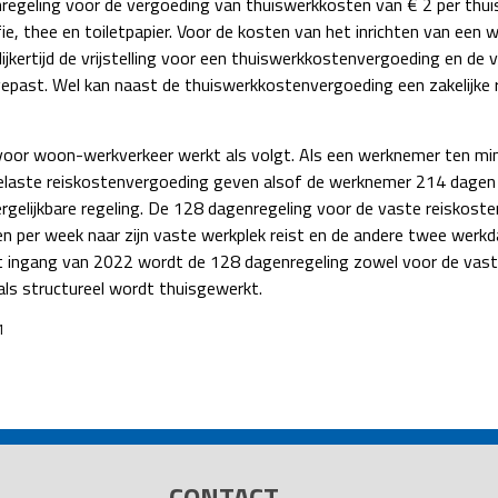
tenregeling voor de vergoeding van thuiswerkkosten van € 2 per thu
fie, thee en toiletpapier. Voor de kosten van het inrichten van ee
lijkertijd de vrijstelling voor een thuiswerkkostenvergoeding en de
past. Wel kan naast de thuiswerkkostenvergoeding een zakelijke r
voor woon-werkverkeer werkt als volgt. Als een werknemer ten min
laste reiskostenvergoeding geven alsof de werknemer 214 dagen per
gelijkbare regeling. De 128 dagenregeling voor de vaste reiskost
en per week naar zijn vaste werkplek reist en de andere twee werk
 ingang van 2022 wordt de 128 dagenregeling zowel voor de vast
ls structureel wordt thuisgewerkt.
1
CONTACT