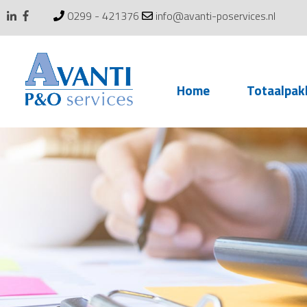
0299 - 421376
info@avanti-poservices.nl
Skip
Home
Totaalpak
to
content