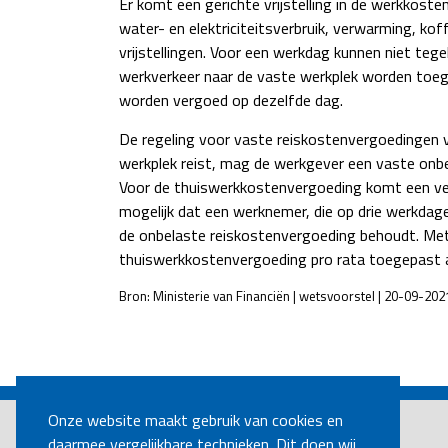
Er komt een gerichte vrijstelling in de werkkos
water- en elektriciteitsverbruik, verwarming, kof
vrijstellingen. Voor een werkdag kunnen niet tege
werkverkeer naar de vaste werkplek worden toege
worden vergoed op dezelfde dag.
De regeling voor vaste reiskostenvergoedingen 
werkplek reist, mag de werkgever een vaste onbe
Voor de thuiswerkkostenvergoeding komt een ver
mogelijk dat een werknemer, die op drie werkdag
de onbelaste reiskostenvergoeding behoudt. Met
thuiswerkkostenvergoeding pro rata toegepast a
Bron: Ministerie van Financiën | wetsvoorstel | 20-09-202
POST
NAVIGATION
Onze website maakt gebruik van cookies en
daarmee vergelijkbare technieken. Dit doen wij