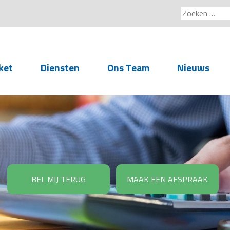
Zoeken
naar:
ket
Diensten
Ons Team
Nieuws
Service voor
accountants- en
administratiekantoren
Arbeidsrechtelijke
Advisering
BEL MIJ TERUG
MAAK EEN AFSPRAAK
Salarisadministratie
Personeelsadministratie