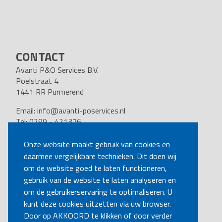
CONTACT
Avanti P&O Services B.V.
Poelstraat 4
1441 RR Purmerend
Email:
info@avanti-poservices.nl
Tel: 0299 - 421376
BTW nummer: 8191.62.322.B.01
Kvk nummer: 37140121
Onze website maakt gebruik van cookies en
daarmee vergelijkbare technieken. Dit doen wij
VOLG ONS
om de website goed te laten functioneren,
gebruik van de website te laten analyseren en
om de gebruikerservaring te optimaliseren. U
BEL MIJ TERUG
kunt deze cookies uitzetten via uw browser.
Door op AKKOORD te klikken of door verder