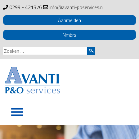
0299 - 421376
info@avanti-poservices.nl
Aanmelden
Nmbrs
Zoeken
naar:
Skip
to
content